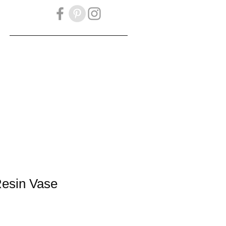
OKBOOK
Gift Card
esin Vase