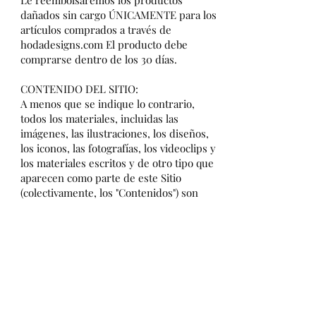
Le reembolsaremos los productos
dañados sin cargo ÚNICAMENTE para los
artículos comprados a través de
hodadesigns.com El producto debe
comprarse dentro de los 30 días.
CONTENIDO DEL SITIO:
A menos que se indique lo contrario,
todos los materiales, incluidas las
imágenes, las ilustraciones, los diseños,
los iconos, las fotografías, los videoclips y
los materiales escritos y de otro tipo que
aparecen como parte de este Sitio
(colectivamente, los "Contenidos") son
derechos de autor, marcas registradas,
imágenes comerciales y/ u otras
propiedades intelectuales propiedad,
controladas o autorizadas por Hoda
Designs colectivamente. Todos los
derechos, títulos e intereses mundiales
son propiedad de Hoda Designs.